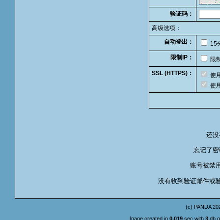
验证码：
高级选项：
自动登出：
15
限制IP：
限制
SSL (HTTPS)：
使用
使用
还没
忘记了密
账号被禁用
没有收到验证邮件或
(c)
PANDA
202
[page created in
0.019
sec with
3
db q